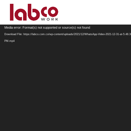
Media error: Format(s) not supported or source(s) not found
Download File: https://labco.com.co/wp-content/uploads/2021/12/WhatsApp-Video-2021-12-31-at-5.48.3
PM.mp4